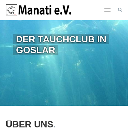
Toggle
navigatio
Zum
Hauptinhalt
DER TAUCHCLUB IN
springen
GOSLAR
ÜBER UNS